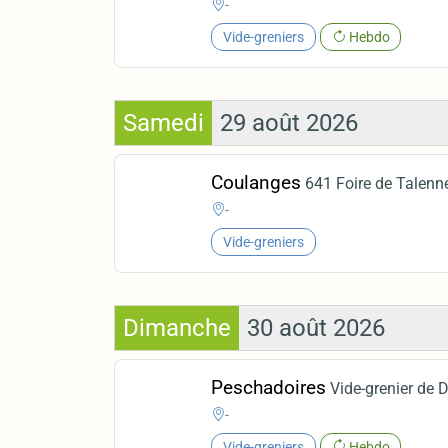
-
Vide-greniers
Hebdo
Samedi
29 août 2026
Coulanges
641 Foire de Talenn
-
Vide-greniers
Dimanche
30 août 2026
Peschadoires
Vide-grenier de 
-
Vide-greniers
Hebdo