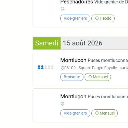
Peschadoires
Vide-grenier de 
-
Vide-greniers
Hebdo
Samedi
15 août 2026
Montlucon
Puces montluconna
03100 - Square Fargin Fayolle - sur l
Brocante
Mensuel
Montluçon
Puces montluconna
-
Vide-greniers
Mensuel