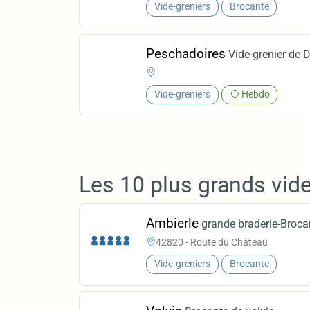
Vide-greniers
Brocante
Peschadoires
Vide-grenier de 
-
Vide-greniers
Hebdo
Les 10 plus grands vide
Ambierle
grande braderie-Broca
42820 - Route du Château
Vide-greniers
Brocante