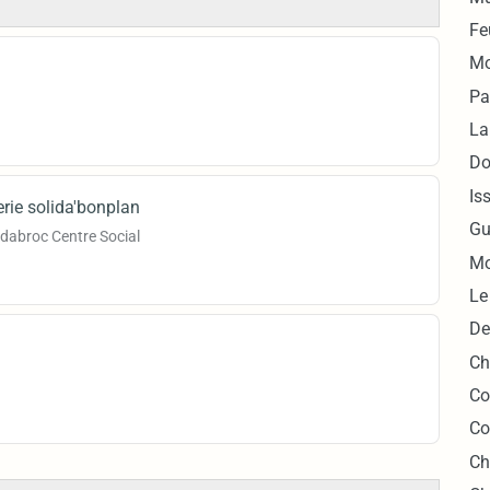
Fe
Mo
Pa
La
Do
Is
rie solida'bonplan
Gu
idabroc Centre Social
Mo
Le
De
Ch
Co
Co
Ch