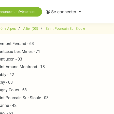
Se connecter
nnoncer un évènement
ône Alpes
Allier (03)
Saint Pourcain Sur Sioule
ermont Ferrand - 63
ntceau Les Mines - 71
ntlucon - 03
int Amand Montrond - 18
bly - 42
chy - 03
gny Cours - 58
int Pourcain Sur Sioule - 03
anne - 42
rol - 63