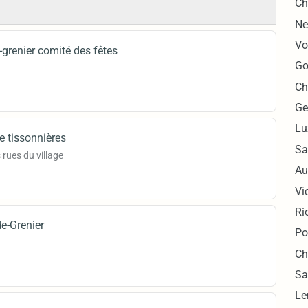
Ch
Ne
Vo
-grenier comité des fêtes
Go
Ch
Ge
Lu
de tissonnières
Sa
 rues du village
Au
Vi
Ri
de-Grenier
Po
Ch
Sa
Le