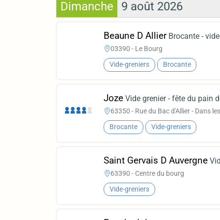
Dimanche
9 août 2026
Beaune D Allier
Brocante - vide
03390 - Le Bourg
Vide-greniers
Brocante
Joze
Vide grenier - fête du pain 
63350 - Rue du Bac d'Allier - Dans les
Brocante
Vide-greniers
Saint Gervais D Auvergne
Vi
63390 - Centre du bourg
Vide-greniers