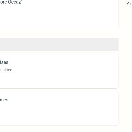
Dore Occaz'
Yz
ises
a place
ises