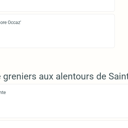
Dore Occaz'
 greniers aux alentours de Sain
nte