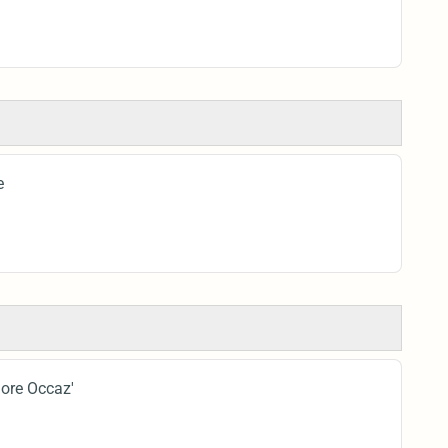
e
Dore Occaz'