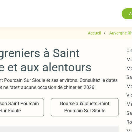
A
Accueil
Auvergne Rh
greniers à Saint
Cl
Mo
e et aux alentours
Mo
Sa
nt Pourcain Sur Sioule et ses environs. Consultez le dates
Ma
t ne ratez aucune occasion de chiner en 2026 !
Vi
son Saint Pourcain
Bourse aux jouets Saint
Ma
Sur Sioule
Pourcain Sur Sioule
Sa
Ro
Mu