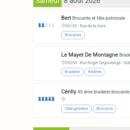
Samedi
8 août 2026
Bert
Brocante et fête patronale
03130 - Rue de la Gare
Brocante
Le Mayet De Montagne
Brade
03250 - Rue Roger Degoulange - Sol
Braderie
Réderie
Cérilly
45 ème braderie brocante
-
Vide-greniers
Brocante