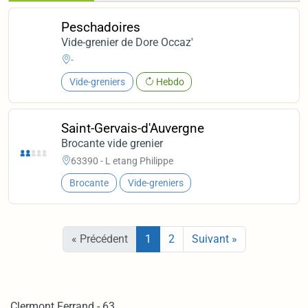
Peschadoires
Vide-grenier de Dore Occaz'
-
Vide-greniers
Hebdo
Saint-Gervais-d'Auvergne
Brocante vide grenier
63390 - L etang Philippe
Brocante
Vide-greniers
« Précédent
1
2
Suivant »
Clermont Ferrand - 63