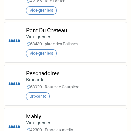
42155 - Rue Fontenil
Vide-greniers
Pont Du Chateau
Vide grenier
63430 - plage des Palisses
Vide-greniers
Peschadoires
Brocante
63920 - Route de Courpière
Brocante
Mably
Vide grenier
42300 - Étang du merlin